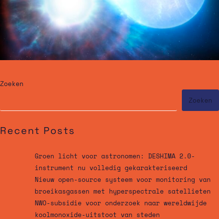
Zoeken
Zoeken
Recent Posts
Groen licht voor astronomen: DESHIMA 2.0-
instrument nu volledig gekarakteriseerd
Nieuw open-source systeem voor monitoring van
broeikasgassen met hyperspectrale satellieten
NWO-subsidie voor onderzoek naar wereldwijde
koolmonoxide-uitstoot van steden