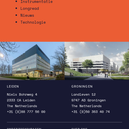
Instrumentatie
Longread
Nieuws
Technologie
LEIDEN
GRONINGEN
Niels Bohrweg 4
Landleven 12
2333 CA Leiden
9747 AD Groningen
The Netherlands
The Netherlands
+31 (0)88 777 56 00
+31 (0)50 363 40 74