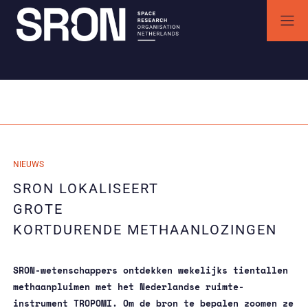
Skip
to
content
SRON | Wetenschappelijk ruimteonderzoek Nederland
SRON space research institute
Maand:
april 2025
24/04/2025
NIEUWS
24/04/2025
SRON LOKALISEERT
GROTE
KORTDURENDE METHAANLOZINGEN
SRON-wetenschappers ontdekken wekelijks tientallen
methaanpluimen met het Nederlandse ruimte-
instrument TROPOMI. Om de bron te bepalen zoomen ze