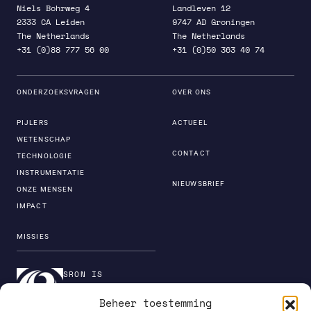
Niels Bohrweg 4
Landleven 12
2333 CA Leiden
9747 AD Groningen
The Netherlands
The Netherlands
+31 (0)88 777 56 00
+31 (0)50 363 40 74
ONDERZOEKSVRAGEN
OVER ONS
PIJLERS
ACTUEEL
WETENSCHAP
CONTACT
TECHNOLOGIE
INSTRUMENTATIE
NIEUWSBRIEF
ONZE MENSEN
IMPACT
MISSIES
SRON IS
ONDERDEEL VAN DE
Beheer toestemming
INSTITUTENORGANI