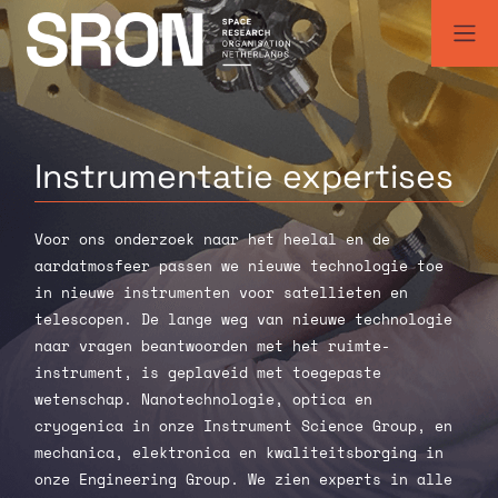
Skip
to
content
SRON | Wetenschappelijk ruimteonderzoek Nederland
SRON space research institute
Instrumentatie
expertises
Voor ons onderzoek naar het heelal en de
aardatmosfeer passen we nieuwe technologie toe
in nieuwe instrumenten voor satellieten en
telescopen. De lange weg van nieuwe technologie
naar vragen beantwoorden met het ruimte-
instrument, is geplaveid met toegepaste
wetenschap. Nanotechnologie, optica en
cryogenica in onze Instrument Science Group, en
mechanica, elektronica en kwaliteitsborging in
onze Engineering Group. We zien experts in alle