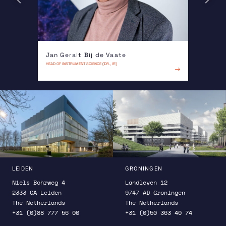
Jan Geralt Bij de Vaate
Vikki 
HEAD OF INSTRUMENT SCIENCE (DR., IR)
HEAD OF EN
LEES MEER
LEIDEN
GRONINGEN
Niels Bohrweg 4
Landleven 12
2333 CA Leiden
9747 AD Groningen
The Netherlands
The Netherlands
+31 (0)88 777 56 00
+31 (0)50 363 40 74