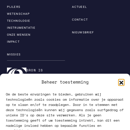
PIJLERS
ACTUEEL
WETENSCHAP
CONTACT
TECHNOLOGIE
INSTRUMENTATIE
NIEUWSBRIEF
ONZE MENSEN
IMPACT
MISSIES
SRON IS
ONDERDEEL VAN DE
Beheer toestemming
INSTITUTENORGANI
SATIE VAN NWO
Om de beste ervaringen te bieden, gebruiken wij
technologieën zoals cookies om informatie over je apparaat
op te slaan en/of te raadplegen. Door in te stemmen met
deze technologieën kunnen wij gegevens zoals surfgedrag of
unieke ID's op deze site verwerken. Als je geen
PRIVACY POLICY
toestemming geeft of uw toestemming intrekt, kan dit een
nadelige invloed hebben op bepaalde functies en