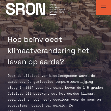
Skip
to
content
SRON | Wetenschappelijk ruimteonderzoek Nederland
SRON space research institute
Hoe beïnvloedt
klimaatverandering
het
leven op aarde?
Door de uitstoot van broeikasgassen warmt de
aarde op. De gemiddelde temperatuurstijging
steeg in 2024 voor het eerst boven de 1,5 graden
Celsius. Dit betekent dat het aardse klimaat
verandert en dat heeft gevolgen voor de mens en
ecosystemen overal ter wereld. De