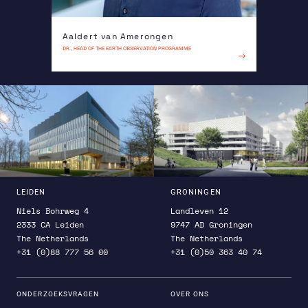
Aaldert van Amerongen
Otto 
DR., HEAD OF THE EARTH OBSERVATION PROGRAMME
SENIOR SCI
LEES MEER
LEIDEN
GRONINGEN
Niels Bohrweg 4
Landleven 12
2333 CA Leiden
9747 AD Groningen
The Netherlands
The Netherlands
+31 (0)88 777 56 00
+31 (0)50 363 40 74
ONDERZOEKSVRAGEN
OVER ONS