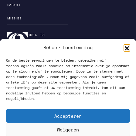
IMPACT
MISSIES
SRON IS
ONDERDEEL VAN DE
Beheer toestemming
INSTITUTENORGANI
SATIE VAN NWO
Om de beste ervaringen te bieden, gebruiken wij
technologieën zoals cookies om informatie over je apparaat
op te slaan en/of te raadplegen. Door in te stemmen met
deze technologieën kunnen wij gegevens zoals surfgedrag of
unieke ID's op deze site verwerken. Als je geen
PRIVACY POLICY
toestemming geeft of uw toestemming intrekt, kan dit een
nadelige invloed hebben op bepaalde functies en
mogelijkheden.
Accepteren
Weigeren
VOLG ONS OP SOCIAL MEDIA