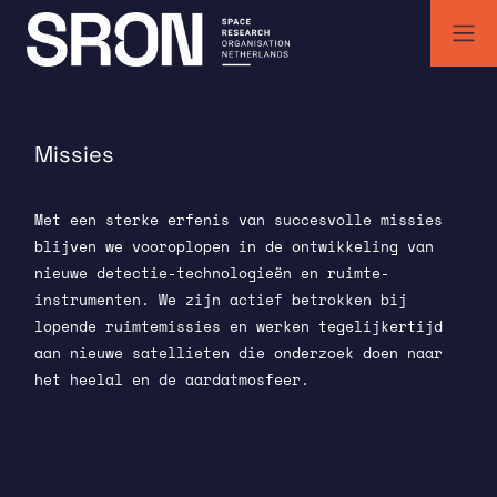
Skip
to
content
SRON | Wetenschappelijk ruimteonderzoek Nederland
SRON space research institute
Missies
Met een sterke erfenis van succesvolle missies
blijven we vooroplopen in de ontwikkeling van
nieuwe detectie-technologieën en ruimte-
instrumenten. We zijn actief betrokken bij
lopende ruimtemissies en werken tegelijkertijd
aan nieuwe satellieten die onderzoek doen naar
het heelal en de aardatmosfeer.
Bekijk Mission Map