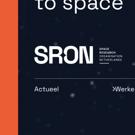
to space
Actueel
Werken