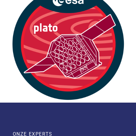
lichtcurves die PLATO zal bekijken zeggen ook
iets over de honderdduizenden sterren zelf,
waaronder hun massa, omvang, leeftijd en vooral
hun variabiliteit. Daarmee brengt PLATO ook in
kaart welke soorten planeetsystemen mogelijk
zijn op welk moment in de levensloop van
sterren.
Vanaf 2029 zal
ESA’s Ariel telescoop
de
atmosferen bestuderen van een selectie van door
PLATO ontdekte planeten.
ONZE EXPERTS