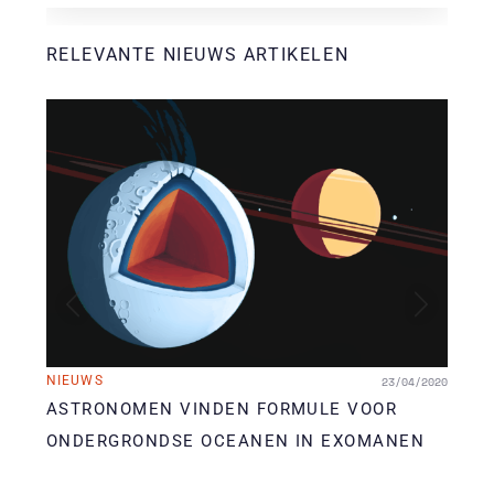
RELEVANTE NIEUWS ARTIKELEN
Vorige
Volgende
NIEUWS
23/04/2020
ASTRONOMEN VINDEN FORMULE VOOR
NI
ONDERGRONDSE OCEANEN IN EXOMANEN
EE
IN