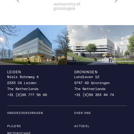
LEIDEN
GRONINGEN
Niels Bohrweg 4
Landleven 12
2333 CA Leiden
9747 AD Groningen
The Netherlands
The Netherlands
+31 (0)88 777 56 00
+31 (0)50 363 40 74
ONDERZOEKSVRAGEN
OVER ONS
PIJLERS
ACTUEEL
WETENSCHAP