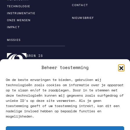
CONTACT
TECHNOLOGIE
INSTRUMENTATIE
NIEUWSBRIEF
ONZE MENSEN
IMPACT
MISSIES
SRON IS
ONDERDEEL VAN DE
Beheer toestemming
INSTITUTENORGANI
SATIE VAN NWO
Om de beste ervaringen te bieden, gebruiken wij
technologieën zoals cookies om informatie over je apparaat
op te slaan en/of te raadplegen. Door in te stemmen met
deze technologieën kunnen wij gegevens zoals surfgedrag of
unieke ID's op deze site verwerken. Als je geen
PRIVACY POLICY
toestemming geeft of uw toestemming intrekt, kan dit een
nadelige invloed hebben op bepaalde functies en
mogelijkheden.