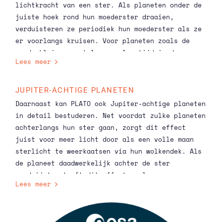
PLATO er daarvan vindt zegt veel over hoe
lichtkracht van een ster. Als planeten onder de
zeldzaam ons zonnestelsel is.
juiste hoek rond hun moederster draaien,
verduisteren ze periodiek hun moederster als ze
er voorlangs kruisen. Voor planeten zoals de
aarde—klein en met lange omlooptijd—is deze
Lees meer
samenloop van omstandigheden zeldzaam. Ook
daarom moet PLATO zoveel sterren zo lang
bekijken. PLATO leidt hiermee af hoe groot de
JUPITER-ACHTIGE PLANETEN
planeten zijn en of een atmosfeer mogelijk is op
Daarnaast kan PLATO ook Jupiter-achtige planeten
basis van de omvang van de dipjes in de
in detail bestuderen. Net voordat zulke planeten
lichtkracht en de snelheid waarmee de effecten
achterlangs hun ster gaan, zorgt dit effect
wegsterven.
juist voor meer licht door als een volle maan
sterlicht te weerkaatsen via hun wolkendek. Als
de planeet daadwerkelijk achter de ster
verdwijnt, sterft dit effect snel weg.
Lees meer
Hiermee ziet de telescoop hoeveel sterlicht zijn
wolken reflecteren aan de dagkant. Dit zegt veel
over het weersysteem. De grote hoeveelheden