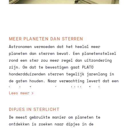
SRON heeft 11 van de 26 camera's getest in haar cleanroom in
Groningen.
MEER PLANETEN DAN STERREN
Astronomen vermoeden dat het heelal
meer
planeten dan sterren bevat
. Een planetenstelsel
rond een ster zou meer regel dan uitzondering
zijn. Om dat te bevestigen gaat PLATO
honderdduizenden sterren tegelijk jarenlang in
de gaten houden. Naar verwachting levert dat een
breed scala op aan nieuw ontdekte planeten.
Lees meer
Daaronder zullen zich waarschijnlijk ook
planeten bevinden die veel op de aarde lijken,
met een rotsachtig oppervlak, een afstand tot de
DIPJES IN STERLICHT
moederster waar vloeibaar water mogelijk is, een
De meest gebruikte manier om planeten te
atmosfeer en een stabiele moederster.
Hoeveel
ontdekken is zoeken naar dipjes in de