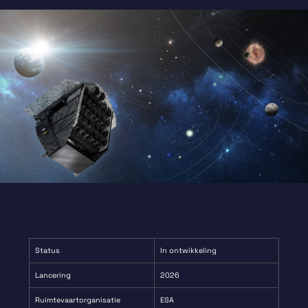
Status
In ontwikkeling
Lancering
2026
Ruimtevaartorganisatie
ESA