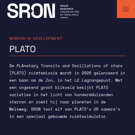
Skip
to
content
SRON | Wetenschappelijk ruimteonderzoek Nederland
SRON space research institute
MISSION IN DEVELOPMENT
PLATO
De PLAnetary Transits and Oscillations of stars
(PLATO) ruimtemissie wordt in 2026 gelanceerd in
een baan om de Zon, in het L2 Lagrangepunt. Met
een ongekend groot blikveld bekijkt PLATO
variaties in het licht van honderdduizenden
sterren en zoekt hij naar planeten in de
Melkweg. SRON test elf van PLATO’s 26 camera’s
in een speciaal gebouwde ruimtesimulator.