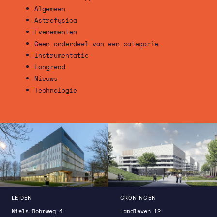
Algemeen
Astrofysica
Evenementen
Geen onderdeel van een categorie
Instrumentatie
Longread
Nieuws
Technologie
LEIDEN
GRONINGEN
Niels Bohrweg 4
Landleven 12