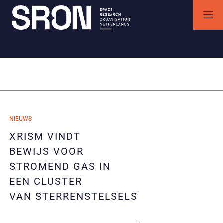
Skip
to
content
SRON | Wetenschappelijk ruimteonderzoek Nederland
SRON space research institute
Maand:
februari 2025
14/02/2025
NIEUWS
14/02/2025
XRISM VINDT
BEWIJS VOOR
STROMEND GAS IN
EEN CLUSTER
VAN STERRENSTELSELS