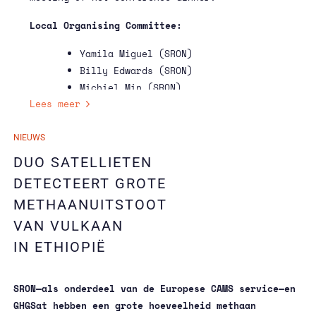
Local Organising Committee:
Yamila Miguel (SRON)
Billy Edwards (SRON)
Michiel Min (SRON)
Lees meer
Tim van Kempen (SRON)
Janneke van Duijn (SRON)
07/02/2025
NIEUWS
07/02/2025
Voor vragen stuur ons een
email.
DUO SATELLIETEN
DETECTEERT GROTE
METHAANUITSTOOT
VAN VULKAAN
IN ETHIOPIË
SRON—als onderdeel van de Europese CAMS service—en
GHGSat hebben een grote hoeveelheid methaan