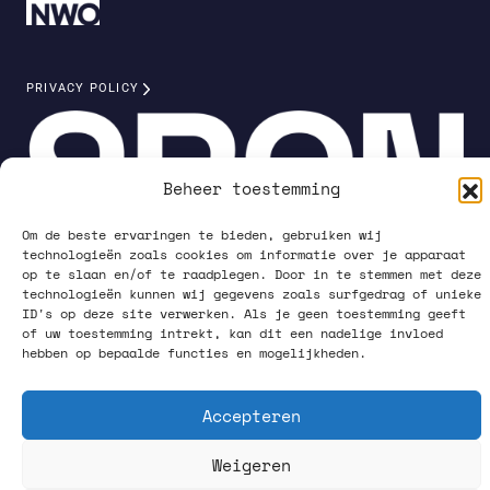
PRIVACY POLICY
Beheer toestemming
Om de beste ervaringen te bieden, gebruiken wij
technologieën zoals cookies om informatie over je apparaat
VOLG ONS OP SOCIAL MEDIA
op te slaan en/of te raadplegen. Door in te stemmen met deze
technologieën kunnen wij gegevens zoals surfgedrag of unieke
ID's op deze site verwerken. Als je geen toestemming geeft
of uw toestemming intrekt, kan dit een nadelige invloed
hebben op bepaalde functies en mogelijkheden.
What happens up there, starts down here.
Accepteren
Weigeren