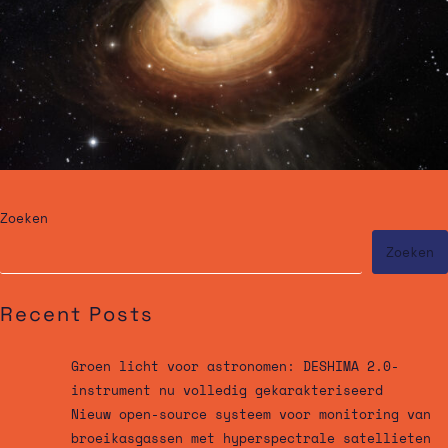
Zoeken
Zoeken
Recent Posts
Groen licht voor astronomen: DESHIMA 2.0-
instrument nu volledig gekarakteriseerd
Nieuw open-source systeem voor monitoring van
broeikasgassen met hyperspectrale satellieten