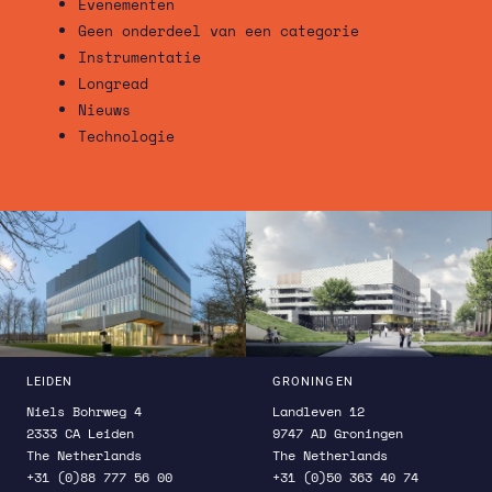
Evenementen
Geen onderdeel van een categorie
Instrumentatie
Longread
Nieuws
Technologie
LEIDEN
GRONINGEN
Niels Bohrweg 4
Landleven 12
2333 CA Leiden
9747 AD Groningen
The Netherlands
The Netherlands
+31 (0)88 777 56 00
+31 (0)50 363 40 74