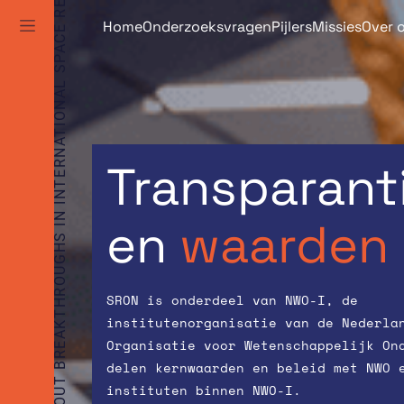
TO BRING ABOUT BREAKTHROUGHS IN INTERNATIONAL SPACE RESEARCH
Skip
Home
Onderzoeksvragen
Pijlers
Missies
Over 
to
content
Transparant
en
waarden
SRON is onderdeel van NWO-I, de
institutenorganisatie van de Nederla
Organisatie voor Wetenschappelijk On
delen kernwaarden en beleid met NWO 
instituten binnen NWO-I.