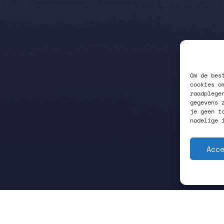
Om de bes
cookies o
raadplege
gegevens 
je geen t
nadelige 
Acc