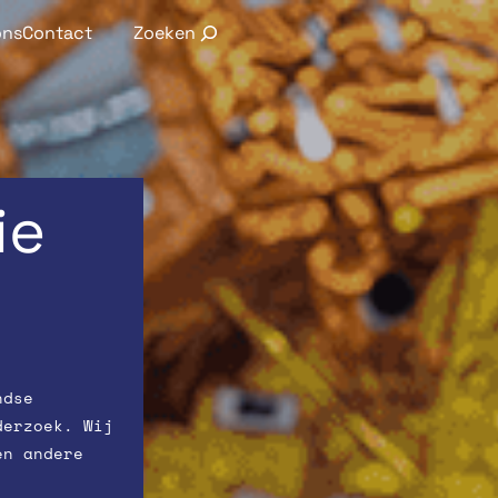
Search
ons
Contact
ie
ndse
derzoek. Wij
en andere