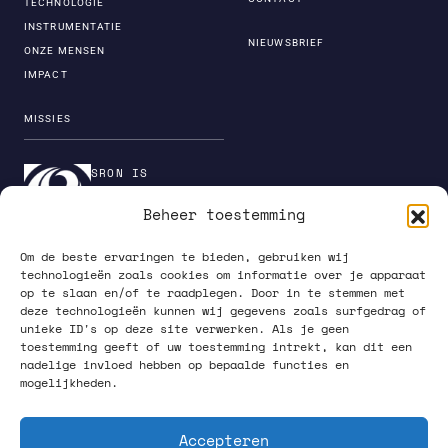
TECHNOLOGIE
INSTRUMENTATIE
NIEUWSBRIEF
ONZE MENSEN
IMPACT
MISSIES
SRON IS
ONDERDEEL VAN DE
Beheer toestemming
INSTITUTENORGANI
SATIE VAN NWO
Om de beste ervaringen te bieden, gebruiken wij
technologieën zoals cookies om informatie over je apparaat
op te slaan en/of te raadplegen. Door in te stemmen met
deze technologieën kunnen wij gegevens zoals surfgedrag of
unieke ID's op deze site verwerken. Als je geen
PRIVACY POLICY
toestemming geeft of uw toestemming intrekt, kan dit een
nadelige invloed hebben op bepaalde functies en
mogelijkheden.
Accepteren