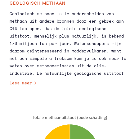
GEOLOGISCH METHAAN
Geologisch methaan is te onderscheiden van
methaan uit andere bronnen door een gebrek aan
C14-isotopen. Dus de totale geologische
uitstoot, menselijk plus natuurlijk, is bekend:
170 miljoen ton per jaar. Wetenschappers zijn
daarom geïnteresseerd in moddervulkanen, want
met een simpele aftreksom kom je zo ook meer te
weten over methaanemissies uit de olie-
industrie. De natuurlijke geologische uitstoot
is lang geschat op 30-75 miljoen ton per jaar.
Lees meer
Maar recente C14-metingen aan pre-industriële
luchtbellen in ijs geven schattingen van 0,1 tot
5,4 miljoen ton. Dat zou dus een erg klein
aandeel zijn in de 170 miljoen ton totale
geologische uitstoot.