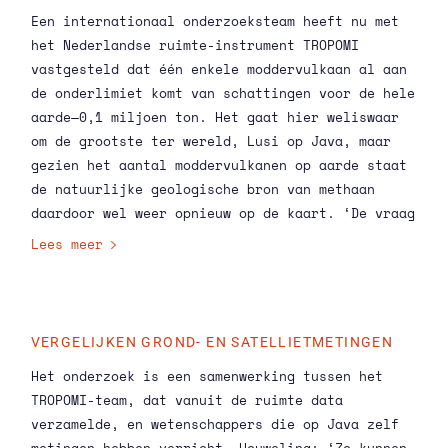
Een internationaal onderzoeksteam heeft nu met
het Nederlandse ruimte-instrument TROPOMI
vastgesteld dat één enkele moddervulkaan al aan
de onderlimiet komt van schattingen voor de hele
aarde—0,1 miljoen ton. Het gaat hier weliswaar
om de grootste ter wereld, Lusi op Java, maar
gezien het aantal moddervulkanen op aarde staat
de natuurlijke geologische bron van methaan
daardoor wel weer opnieuw op de kaart. ‘De vraag
rijst of er iets mis kan zijn gegaan met de pre-
Lees meer
industriële C14-metingen,’ zegt Sander
Houweling, lid van het TROPOMI-team en verbonden
aan ruimteonderzoeksinstituut SRON en de VU.
‘Afhankelijk van de uitkomst pakken de emissies
VERGELIJKEN GROND- EN SATELLIETMETINGEN
door de olie-industrie dan hoger of lager uit.’
Het onderzoek is een samenwerking tussen het
Omdat de totale menselijke methaanuitstoot vrij
TROPOMI-team, dat vanuit de ruimte data
nauwkeurig bekend is, heeft dit ook
verzamelde, en wetenschappers die op Java zelf
consequenties voor de uitstoot die we toekennen