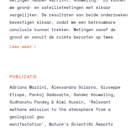
metingen hebben verricht. Houweling: ‘Zo kunnen
aan andere menselijke activiteiten zoals
we grond- en satellietmetingen met elkaar
rijstvelden, veehouderij en afvalverwerking.
vergelijken. De resultaten van beide onderzoeken
bevestigen elkaar, zodat we een betrouwbare
conclusie kunnen trekken. Metingen vanaf de
grond en vanuit de ruimte berusten op twee
volledig verschillende methodes, die binnen
Lees meer
onzekerheidsmarges op hetzelfde antwoord blijken
uit te komen. De kans dat dat per toeval gebeurt
is erg klein.’
PUBLICATIE
Adriano Mazzini, Alessandra Sciarra, Giuseppe
Etiope, Pankaj Sadavarte, Sander Houweling,
Sudhanshu Pandey & Alwi Husein, ‘Relevant
methane emission to the atmosphere from a
geological gas
manifestation’,
Nature’s
Scientific Reports