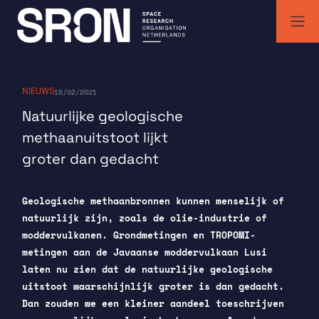
Skip
to
content
SRON | Wetenschappelijk ruimteonderzoek Nederland
SRON space research institute
NIEUWS
18/02/2021
Natuurlijke geologische
methaanuitstoot lijkt
groter dan gedacht
Geologische methaanbronnen kunnen menselijk of
natuurlijk zijn, zoals de olie-industrie of
moddervulkanen. Grondmetingen en TROPOMI-
metingen aan de Javaanse moddervulkaan Lusi
laten nu zien dat de natuurlijke geologische
uitstoot waarschijnlijk groter is dan gedacht.
Dan zouden we een kleiner aandeel toeschrijven