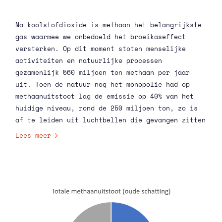
Na koolstofdioxide is methaan het belangrijkste
gas waarmee we onbedoeld het broeikaseffect
versterken. Op dit moment stoten menselijke
activiteiten en natuurlijke processen
gezamenlijk 560 miljoen ton methaan per jaar
uit. Toen de natuur nog het monopolie had op
methaanuitstoot lag de emissie op 40% van het
huidige niveau, rond de 250 miljoen ton, zo is
af te leiden uit luchtbellen die gevangen zitten
in eeuwenoud ijs. Mensen genereren
Lees meer
methaanemissie via bijvoorbeeld rijstvelden,
veehouderij, afvalverwerking en geologische
bronnen zoals oliewinning. Natuurlijke bronnen
zijn onder meer moerassen, de zeebodem en
geologische bronnen zoals moddervulkanen.