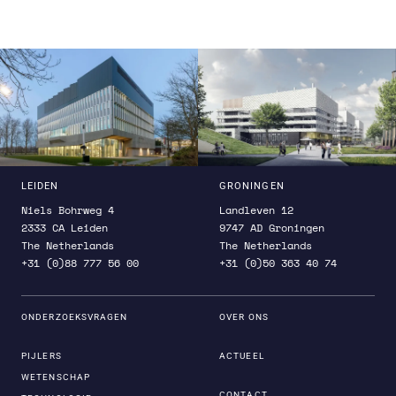
LEIDEN
GRONINGEN
Niels Bohrweg 4
Landleven 12
2333 CA Leiden
9747 AD Groningen
The Netherlands
The Netherlands
+31 (0)88 777 56 00
+31 (0)50 363 40 74
ONDERZOEKSVRAGEN
OVER ONS
PIJLERS
ACTUEEL
WETENSCHAP
CONTACT