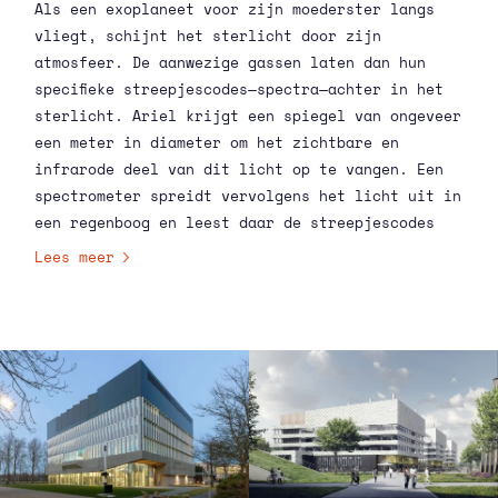
Als een exoplaneet voor zijn moederster langs
vliegt, schijnt het sterlicht door zijn
atmosfeer. De aanwezige gassen laten dan hun
specifieke streepjescodes—spectra—achter in het
sterlicht. Ariel krijgt een spiegel van ongeveer
een meter in diameter om het zichtbare en
infrarode deel van dit licht op te vangen. Een
spectrometer spreidt vervolgens het licht uit in
een regenboog en leest daar de streepjescodes
uit af.
Lees meer
Het Ariel-team maakt hun data direct publiek
toegankelijk.