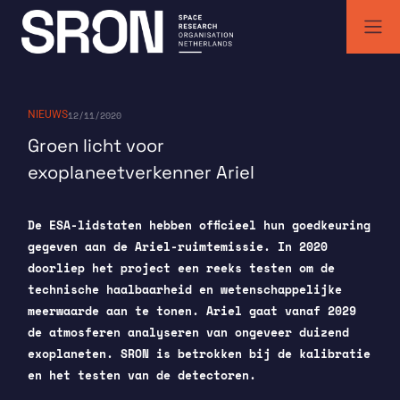
Skip
to
content
SRON | Wetenschappelijk ruimteonderzoek Nederland
SRON space research institute
NIEUWS
12/11/2020
Groen licht voor
exoplaneetverkenner Ariel
De ESA-lidstaten hebben officieel hun goedkeuring
gegeven aan de Ariel-ruimtemissie. In 2020
doorliep het project een reeks testen om de
technische haalbaarheid en wetenschappelijke
meerwaarde aan te tonen. Ariel gaat vanaf 2029
de atmosferen analyseren van ongeveer duizend
exoplaneten. SRON is betrokken bij de kalibratie
en het testen van de detectoren.