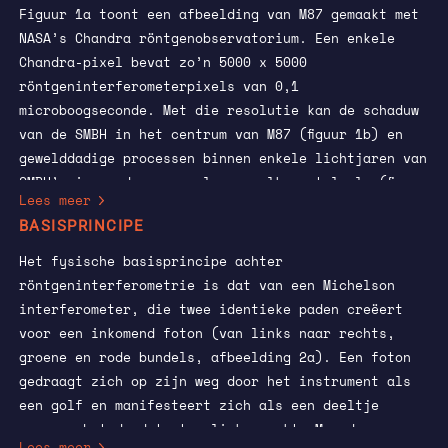
Figuur 1a toont een afbeelding van M87 gemaakt met
NASA’s Chandra röntgenobservatorium. Een enkele
Chandra-pixel bevat zo’n 5000 x 5000
röntgeninterferometerpixels van 0,1
microboogseconde. Met die resolutie kan de schaduw
van de SMBH in het centrum van M87 (figuur 1b) en
gewelddadige processen binnen enkele lichtjaren van
SMBH’s in verder weg gelegen melkwegstelsels (figuur
Lees meer
1c) worden waargenomen. Ook stellaire compacte
BASISPRINCIPE
objecten in onze eigen Melkweg kunnen worden
bestudeerd, bijvoorbeeld het dubbelstersysteem
Het fysische basisprincipe achter
Cygnus X-1, dat een klein zwart gat en een grote,
röntgeninterferometrie is dat van een Michelson
zware ster bevat. De simulatie in figuur 1d toont
interferometer, die twee identieke paden creëert
details zoals de accretieschijf rond het zwarte gat
voor een inkomend foton (van links naar rechts,
(rechts) en de reflectie en schaduw ervan op het
groene en rode bundels, afbeelding 2a). Een foton
oppervlak van de reuzenster (links).
gedraagt zich op zijn weg door het instrument als
een golf en manifesteert zich als een deeltje
wanneer het de detector links raakt. Meerdere
Lees meer