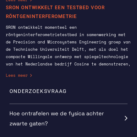
fotondetecties bouwen een patroon van heldere
SRON ONTWIKKELT EEN TESTBED VOOR
franjes op bij de detector.
RÖNTGENINTERFEROMETRIE
SRON ontwikkelt momenteel een
röntgeninterferometrietestbed in samenwerking met
de Precision and Microsystems Engineering groep van
de Technische Universiteit Delft, met als doel het
compacte Willingale ontwerp met spiegeltechnologie
van het Nederlandse bedrijf Cosine te demonstreren,
als eerste stap in de richting van een
Lees meer
röntgeninterferometrie ruimtemissie. Samen met de
Universiteit van Amsterdam ontwikkelt SRON een end-
ONDERZOEKSVRAAG
to-end simulator om alle aspecten van een
wetenschappelijke waarneming met een
röntgeninterferometer in de ruimte te bestuderen.
Hoe ontrafelen we de fysica achter
Röntgeninterferometrie heeft een aanbeveling
zwarte gaten?
gekregen voor de technologische ontwikkeling van
ESA in het kader van het Voyage 2050 programma.