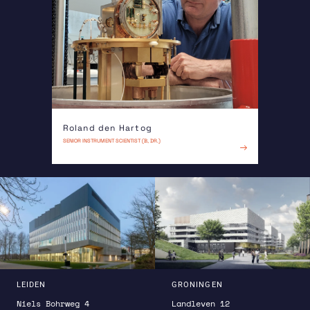
Dat ontwerp leidt echter niet tot een compact en
praktisch ruimte-instrument. Het telefoto
Willingale ontwerp geschetst in figuur 2b impliceert
een lengtevermindering met een factor ~500.
Roland den Hartog
SENIOR INSTRUMENT SCIENTIST (B, DR.)
LEES MEER
LEIDEN
GRONINGEN
Niels Bohrweg 4
Landleven 12