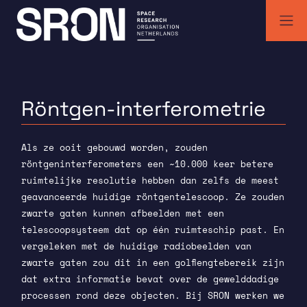
Skip
to
content
SRON | Wetenschappelijk ruimteonderzoek Nederland
SRON space research institute
Röntgen
-interferometrie
Als ze ooit gebouwd worden, zouden
röntgeninterferometers een ~10.000 keer betere
ruimtelijke resolutie hebben dan zelfs de meest
geavanceerde huidige röntgentelescoop. Ze zouden
zwarte gaten kunnen afbeelden met een
telescoopsysteem dat op één ruimteschip past. En
vergeleken met de huidige radiobeelden van
zwarte gaten zou dit in een golflengtebereik zijn
dat extra informatie bevat over de gewelddadige
processen rond deze objecten. Bij SRON werken we