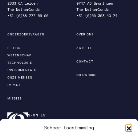
2333 CA Leiden
9747 AD Groningen
The Netherlands
The Netherlands
+31 (0)88 777 56 00
+31 (0)50 363 40 74
ONDERZOEKSVRAGEN
OVER ONS
PIJLERS
ACTUEEL
WETENSCHAP
CONTACT
TECHNOLOGIE
INSTRUMENTATIE
NIEUWSBRIEF
ONZE MENSEN
IMPACT
MISSIES
SRON IS
ONDERDEEL VAN DE
Beheer toestemming
INSTITUTENORGANI
SATIE VAN NWO