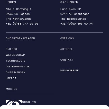
LEIDEN
GRONINGEN
Niels Bohrweg 4
Landleven 12
2333 CA Leiden
9747 AD Groningen
The Netherlands
The Netherlands
+31 (0)88 777 56 00
+31 (0)50 363 40 74
ONDERZOEKSVRAGEN
OVER ONS
PIJLERS
ACTUEEL
WETENSCHAP
CONTACT
TECHNOLOGIE
INSTRUMENTATIE
NIEUWSBRIEF
ONZE MENSEN
IMPACT
MISSIES
SRON IS
ONDERDEEL VAN DE