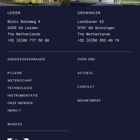
LEIDEN
GRONINGEN
Niels Bohrweg 4
Landleven 12
2333 CA Leiden
9747 AD Groningen
The Netherlands
The Netherlands
+31 (0)88 777 56 00
+31 (0)50 363 40 74
ONDERZOEKSVRAGEN
OVER ONS
PIJLERS
ACTUEEL
WETENSCHAP
CONTACT
TECHNOLOGIE
INSTRUMENTATIE
NIEUWSBRIEF
ONZE MENSEN
IMPACT
MISSIES