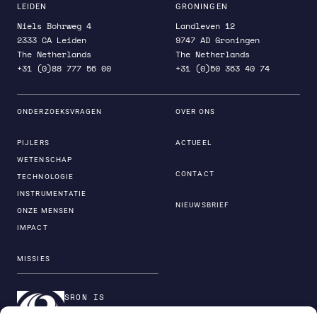
LEIDEN
GRONINGEN
Niels Bohrweg 4
Landleven 12
2333 CA Leiden
9747 AD Groningen
The Netherlands
The Netherlands
+31 (0)88 777 56 00
+31 (0)50 363 40 74
ONDERZOEKSVRAGEN
OVER ONS
PIJLERS
ACTUEEL
WETENSCHAP
CONTACT
TECHNOLOGIE
INSTRUMENTATIE
NIEUWSBRIEF
ONZE MENSEN
IMPACT
MISSIES
SRON IS
ONDERDEEL VAN DE