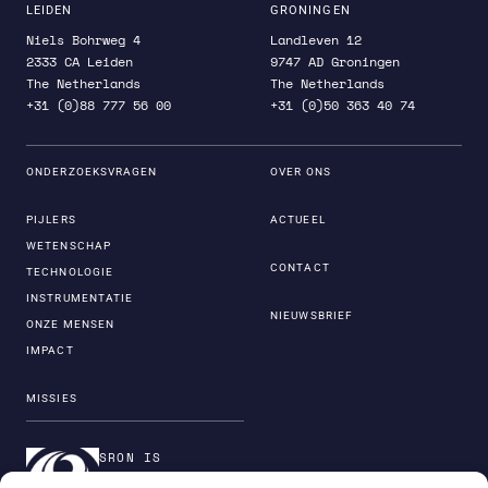
LEIDEN
GRONINGEN
Niels Bohrweg 4
Landleven 12
2333 CA Leiden
9747 AD Groningen
The Netherlands
The Netherlands
+31 (0)88 777 56 00
+31 (0)50 363 40 74
ONDERZOEKSVRAGEN
OVER ONS
PIJLERS
ACTUEEL
WETENSCHAP
CONTACT
TECHNOLOGIE
INSTRUMENTATIE
NIEUWSBRIEF
ONZE MENSEN
IMPACT
MISSIES
SRON IS
ONDERDEEL VAN DE