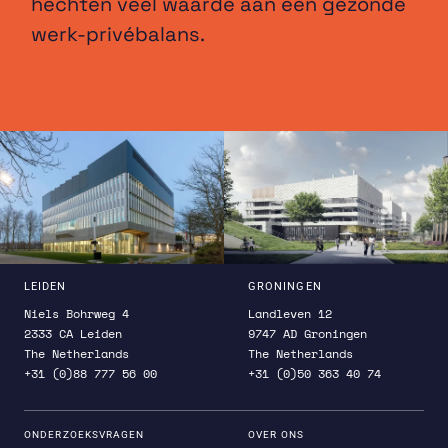
hechten veel waarde aan een gezonde
werk-privébalans.
LEIDEN
GRONINGEN
Niels Bohrweg 4
Landleven 12
2333 CA Leiden
9747 AD Groningen
The Netherlands
The Netherlands
+31 (0)88 777 56 00
+31 (0)50 363 40 74
ONDERZOEKSVRAGEN
OVER ONS