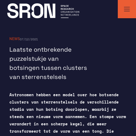
Skip
to
content
SRON | Space Research Organisation Netherlands
SRON space research institute
NEWS
07/12/2021
Laatste ontbrekende
puzzelstukje van
botsingen tussen clusters
van sterrenstelsels
Astronomen hebben een model over hoe botsende
clusters van sterrenstelsels de verschillende
stadia van hun botsing doorlopen, waarbij ze
steeds een nieuwe vorm aannemen. Een stompe vorm
verandert in een scherpe kegel, die weer
transformeert tot de vorm van een tong. Die