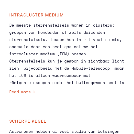
INTRACLUSTER MEDIUM
De meeste sterrenstelsels wonen in clusters:
groepen van honderden of zelfs duizenden
sterrenstelsels. Tussen hen in zit veel ruimte,
opgevuld door een heet gas dat we het
intracluster medium (ICM) noemen.
Sterrenstelsels kun je gewoon in zichtbaar licht
zien, bijvoorbeeld met de Hubble-telescoop, maar
het ICM is alleen waarneembaar met
röntgentelescopen omdat het buitengewoon heet is
—honderden miljoenen graden. Met slechts één
Read more
deeltje per liter is het extreem ijl, maar omdat
het zoveel ruimte inneemt draagt het nog steeds
tienmaal meer massa bij aan een cluster dan zijn
sterrenstelsels. De onmetelijkheid van de ruimte
SCHERPE KEGEL
binnen een cluster wordt ook duidelijk tijdens
Astronomen hebben al veel stadia van botsingen
een botsing met een naburig cluster.