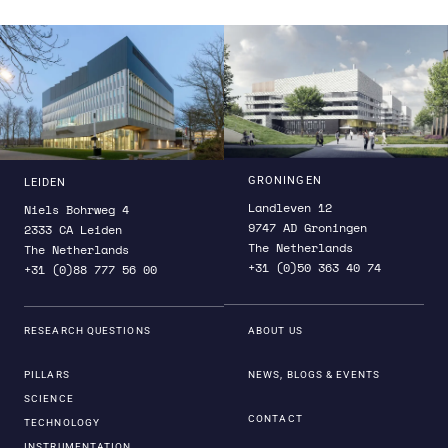
ons een inkijkje in hoe de Bullet Cluster er
over enkele honderden miljoenen jaren uitziet.
GRONINGEN
LEIDEN
Landleven 12
Niels Bohrweg 4
9747 AD Groningen
2333 CA Leiden
The Netherlands
The Netherlands
+31 (0)50 363 40 74
+31 (0)88 777 56 00
RESEARCH QUESTIONS
ABOUT US
PILLARS
NEWS, BLOGS & EVENTS
SCIENCE
CONTACT
TECHNOLOGY
INSTRUMENTATION