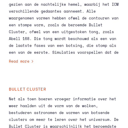
gezien aan de nachtelijke hemel, waarbij het ICM
Sterrenstelsels zweven ongehinderd op ruime
verschillende gedaantes aanneemt. Alle
afstand langs elkaar heen, terwijl het ICM
waargenomen vormen hebben ofwel de contouren van
daadwerkelijk botst.
een stompe vorm, zoals de beroemde Bullet
Cluster, ofwel van een uitgestoken tong, zoals
Abell 168. Die tong wordt beschouwd als een van
de laatste fases van een botsing, die stomp als
een van de eerste. Simulaties voorspellen dat de
fase ertussenin de vorm moet hebben van een
Read more
scherpe kegel, maar die is nog nooit
waargenomen. Nu heeft een groep astronomen,
onder wie eerste auteur Xiaoyuan Zhang
(SRON/Leidse Sterrewacht), eindelijk het
BULLET CLUSTER
ontbrekende puzzelstukje gevonden. Het team vond
Net als toen boeren vroeger informatie over het
de kegelvorm nadat ze de Chandra
weer haalden uit de vorm van de wolken,
röntgentelescoop 55 uur op het cluster ZwCl
bestuderen astronomen de vormen van botsende
2341+0000 hadden gericht. Co-auteur Aurora
clusters om meer te leren over het universum. De
Simionescu (SRON/Leidse Sterrewacht): ‘De
Bullet Cluster is waarschijnlijk het beroemdste
scherpe kegel is een erg vluchtig verschijnsel.