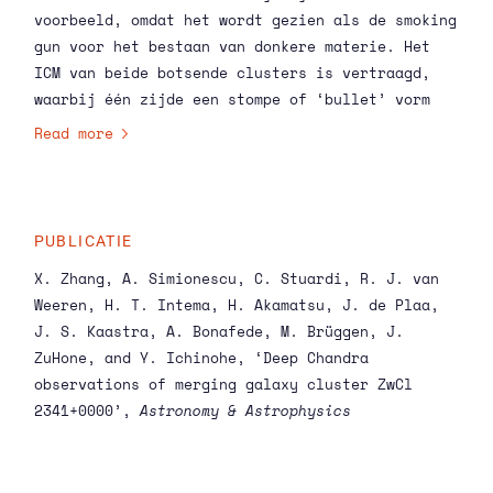
voorbeeld, omdat het wordt gezien als de smoking
Het duurt maar kort, dus we zijn heel blij dat
gun voor het bestaan van donkere materie. Het
we hem te pakken hebben.’
ICM van beide botsende clusters is vertraagd,
waarbij één zijde een stompe of ‘bullet’ vorm
laat zien. Dit is te zien in röntgenstraling
Read more
(zie roze in afbeelding boven). De
sterrenstelsels, zichtbaar in gewoon licht, zijn
al een stuk verder weggevlogen van het centrum,
omdat ze niet met elkaar botsen en slechts iets
PUBLICATIE
afremmen door de zwaartekracht. Het merendeel
X. Zhang, A. Simionescu, C. Stuardi, R. J. van
van de onzichtbare massa, in kaart gebracht via
Weeren, H. T. Intema, H. Akamatsu, J. de Plaa,
gravitational lensing van achtergrondobjecten,
J. S. Kaastra, A. Bonafede, M. Brüggen, J.
is ook grotendeels ongehinderd rechtdoor
ZuHone, and Y. Ichinohe, ‘Deep Chandra
geschoten (zie blauw in afbeelding boven). Dit
observations of merging galaxy cluster ZwCl
is een bewijsstuk voor de stelling dat deze
2341+0000’,
Astronomy & Astrophysics
onzichtbare massa inderdaad donkere materie is,
en geen onderdeel van de ‘normale’ ICM-materie.
De nieuwe observaties van ZwCl 2341+0000 geven