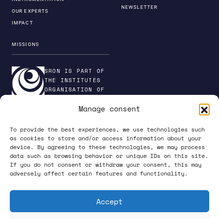
NEWSLETTER
OUR EXPERTS
IMPACT
MISSIONS
SRON IS PART OF
THE INSTITUTES
ORGANISATION OF
NWO
Manage consent
To provide the best experiences, we use technologies such
as cookies to store and/or access information about your
device. By agreeing to these technologies, we may process
PRIVACY POLICY
data such as browsing behavior or unique IDs on this site.
If you do not consent or withdraw your consent, this may
adversely affect certain features and functionality.
Accept